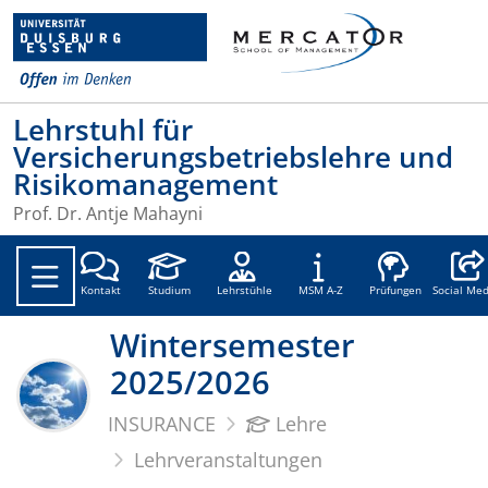
Lehrstuhl für
Versicherungsbetriebslehre und
Risikomanagement
Prof. Dr. Antje Mahayni
Social
Kontakt
Studium
Lehrstühle
MSM A-Z
Prüfungen
Social Med
Wintersemester
2025/2026
INSURANCE
Lehre
Lehrveranstaltungen