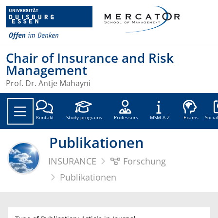
Chair of Insurance and Risk
Management
Prof. Dr. Antje Mahayni
Soc
Kontakt
Study programs
Professors
MSM A-Z
Exams
Socia
Publikationen
INSURANCE
Forschung
Publikationen