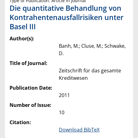
Type of Publication: Article in Journal
Die quantitative Behandlung von
Kontrahentenausfallrisiken unter
Basel III
Author(s):
Banh, M.; Cluse, M.; Schwake,
D.
Title of Journal:
Zeitschrift für das gesamte
Kreditwesen
Publication Date:
2011
Number of Issue:
10
Citation:
Download BibTeX