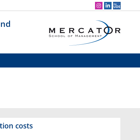
Social Media Navigation
und
tion costs