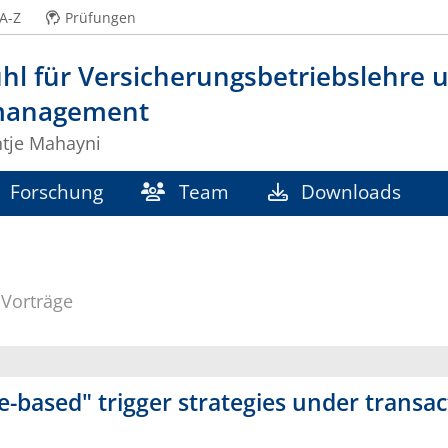
A-Z
Prüfungen
hl für Versicherungsbetriebslehre 
management
ntje Mahayni
Forschung
Team
Downloads
Vorträge
e-based" trigger strategies under transac