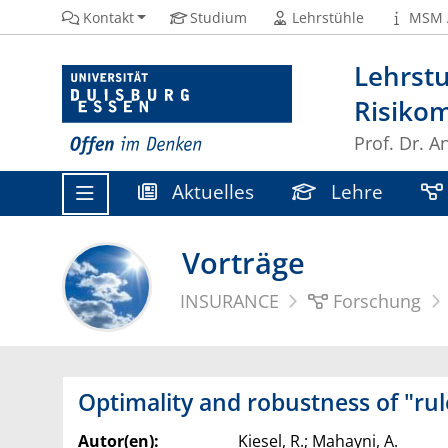
Kontakt
Studium
Lehrstühle
MSM 
Lehrstu
Risiko
Prof. Dr. A
Aktuelles
Lehre
Vorträge
INSURANCE
Forschung
Optimality and robustness of "rul
Autor(en):
Kiesel, R.; Mahayni, A.